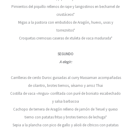
Pimientos del piquillo rellenos de rape y langostinos en bechamel de
crustáceos*
Migas a la pastora con embutidos de Aragón, huevo, uvas y
torreznitos*
Croquetas cremosas caseras de xtuleta de vaca madurada*
SEGUNDO
A elegir:
Carrilleras de cerdo Duroc guisadas al curry Massaman acompañadas
de cilantro, brotes tiernos, sésamo y arroz Thai
Costilla de vaca «Angus» confitada con puré de boniato escabechado
y salsa barbacoa
Cachopo de ternera de Aragón relleno de jamón de Teruel y queso
tierno con patatas fritas y brotes tiernos de lechuga*
Sepia a la plancha con pico de gallo y alioli de cítricos con patatas